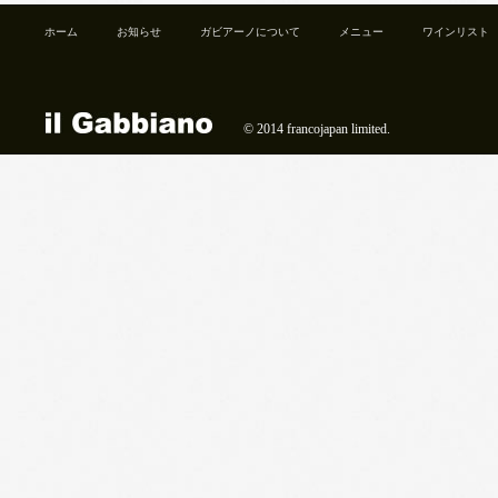
ホーム
お知らせ
ガビアーノについて
メニュー
ワインリスト
ランチ
ディナー
ハウスワイン
© 2014 francojapan limited.